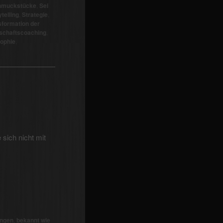
hmuckstücke
,
Sei
telling
,
Strategie
,
sformation der
schaftscoaching
,
sophie
,
sich nicht mit
ingen
,
bekannt wie