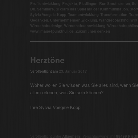
Profilentwicklung
,
Projekte
,
Riedlingen
,
Ron Smothermon
,
Sc
Du
,
Seminare
,
Si claro das Spiel mit der Kommunikation
,
Story
Sylvia Voegele-Kopp
,
Teamentwicklung
,
Transformation
,
Tran
Gedanken
,
Unternehmensentwicklung
,
Wandercoaching
,
Wirt
Wirtschaftsdesign
,
Wirtschaftsentwicklung
,
Wirtschaftsphilo
www.image4punktnull.de
,
Zukunft neu denken
Herztöne
Veröffentlicht am
23. Januar 2017
Woher wollen Sie wissen was Sie alles sind, wenn Sie 
allem erleben, was Sie sein können?
Ihre Sylvia Voegele Kopp
Veröffentlicht unter
Allgemein
|
Verschlagwortet mit
88499 Riedl