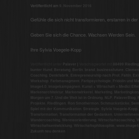
Veröffentlicht am
9. November 2016
Gefühle die sich nicht transformieren, erstarren in de
Geben Sie sich die Chance. Wachsen Werden Sein.
Ihre Sylvia Voegele-Kopp
Veröffentlicht unter
Palaver
|
Verschlagwortet mit
88499 Riedlin
bunter Hund
,
Beratung
,
Berlin
,
brand
,
businessfuture
,
Clement
Coaching
,
Denkfabrik
,
Entrepreneurship nach Prof. Faltin
,
Exi
Workshop
,
Farbmanagment
,
Farbpsychologie
,
Fridolin und M
image4.0
,
Imagekampagnen
,
Kunst + Wirtschaft = Medici Effe
Markenarchitektur
,
Markenwirkerei
,
Marketing
,
Marketingkon
Morgen um 7. Und die Welt ist in Ordnung
,
NLP
,
PalaverBlog
,
Projekte
,
Riedlingen
,
Ron Smothermon
,
Schmuckstücke
,
Sem
Spiel mit der Kommunikation
,
Strategie
,
Sylvia Voegele-Kopp
Transformation
,
Transformation der Gedanken
,
Unternehmens
Wandercoaching
,
Wereteorientierung
,
Wirtschaftscoaching
,
W
Wirtschaftsentwicklung
,
Wirtschaftsphilosophie
,
www.image4p
Zukunft neu denken