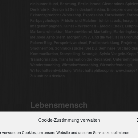
ein bunter Hund
,
Beratung
,
Berlin
,
brand
,
Clementines Spielew
Denkfabrik
,
Design ist Sein
,
designthinking
,
Entrepreneurship 
Existenzgruender.-Workshop
,
Expression
,
Farbklavier
,
Farbm
Farbpsychologie
,
Fridolin und Malchen
,
ich bin auch.
,
Image
,
i
Imagekampagnen
,
Kunst + Wirtschaft = Medici Effekt
,
Leitphi
Markenarchitektur
,
Markenwirkerei
,
Marketing
,
Marketingkon
Methode Arno Stern
,
Morgen um 7. Und die Welt ist in Ordnun
PalaverBlog
,
Perspektivwechsel
,
Profilentwicklung
,
Projekte
,
Smothermon
,
Schmuckstücke
,
Sei Du
,
Seminare
,
Si claro das
Kommunikation
,
Storytelling
,
Strategie
,
Sylvia Voegele-Kopp
,
Transformation
,
Transformation der Gedanken
,
Unternehmens
Wandercoaching
,
Wirtschaftscoaching
,
Wirtschaftsdesign
,
Wirtschaftsentwicklung
,
Wirtschaftsphilosophie
,
www.image4p
Zukunft neu denken
Lebensmensch
Veröffentlicht am
21. November 2016
Cookie-Zustimmung verwalten
Sind Sie genau so wie Sie sein wollen?
r verwenden Cookies, um unsere Website und unseren Service zu optimieren.