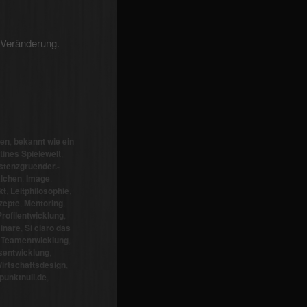
r Veränderung.
gen
,
bekannt wie ein
ines Spielewelt
,
stenzgruender.-
alchen
,
Image
,
kt
,
Leitphilosophie
,
zepte
,
Mentoring
,
Profilentwicklung
,
inare
,
Si claro das
,
Teamentwicklung
,
entwicklung
,
irtschaftsdesign
,
unktnull.de
,