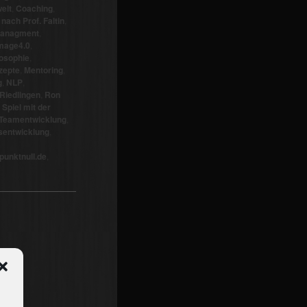
elt
,
Coaching
,
nach Prof. Faltin
,
anagment
,
mage4.0
,
losophie
,
zepte
,
Mentoring
,
g
,
NLP
,
Riedlingen
,
Ron
 Spiel mit der
Teamentwicklung
,
entwicklung
,
unktnull.de
,