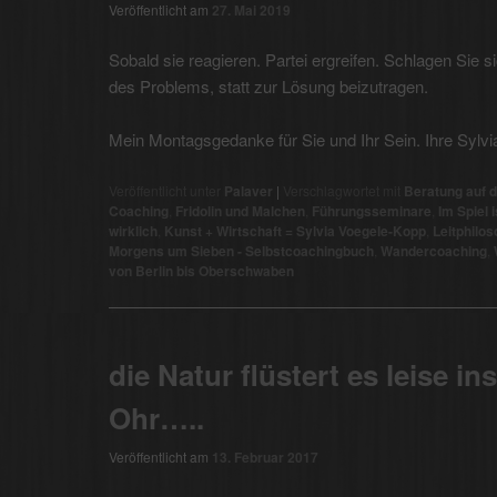
Veröffentlicht am
27. Mai 2019
Sobald sie reagieren. Partei ergreifen. Schlagen Sie si
des Problems, statt zur Lösung beizutragen.
Mein Montagsgedanke für Sie und Ihr Sein. Ihre Sylv
Veröffentlicht unter
Palaver
|
Verschlagwortet mit
Beratung auf 
Coaching
,
Fridolin und Malchen
,
Führungsseminare
,
Im Spiel 
wirklich
,
Kunst + Wirtschaft = Sylvia Voegele-Kopp
,
Leitphilos
Morgens um Sieben - Selbstcoachingbuch
,
Wandercoaching
,
von Berlin bis Oberschwaben
die Natur flüstert es leise ins
Ohr…..
Veröffentlicht am
13. Februar 2017