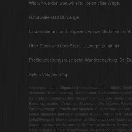
Wie wir werden was wir sind, kennt viele Wege.
Naturweite statt Büroenge.
Lassen Sie uns dort hingehen, wo die Gedanken in St
Über Stock und über Stein…..Los gehts mit mir.
Profilentdeckungsreise beim Wandercoaching. Sei Du 
Sylvia Voegele Kopp
Veröffentlicht unter
Allgemein
|
Verschlagwortet mit
88499 Riedl
ein bunter Hund
,
Beratung
,
Berlin
,
brand
,
Clementines Spielew
Denkfabrik
,
Design ist Sein
,
designthinking
,
Entrepreneurship 
Existenzgruender.-Workshop
,
Expression
,
Farbklavier
,
Farbm
Farbpsychologie
,
Fridolin und Malchen
,
Gedankenarchitektur
Image
,
image4.0
,
Imagekampagnen
,
Kunst + Wirtschaft = Medi
Leitphilosophie
,
Markenarchitektur
,
Markenwirkerei
,
Marketin
Marketingkonzepte
,
Mentoring
,
Methode Arno Stern
,
Morgen u
ist in Ordnung
,
NLP
,
Oberschwaben
,
PalaverBlog
,
Perspektiv