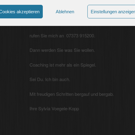
Perfekt. Sie sind klasse.
Cookies akzeptieren
Ablehnen
Einstellungen anzeige
Wenn der “ Ich bin wundervoll Schalter“ eingerostet ist
rufen Sie mich an 07373 915200.
Dann werden Sie was Sie wollen.
Coaching ist mehr als ein Spiegel.
Sei Du. Ich bin auch.
Mit freudigen Schritten bergauf und bergab.
Ihre Sylvia Voegele-Kopp