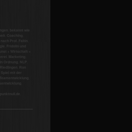
ingen
,
bekannt wie
elt
,
Coaching
,
nach Prof. Faltin
,
gie
,
Fridolin und
nst + Wirtschaft =
erei
,
Marketing
,
 in Ordnung
,
NLP
,
Riedlingen
,
Ron
 Spiel mit der
Teamentwicklung
,
entwicklung
,
unktnull.de
,