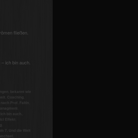
römen fließen.
– ich bin auch.
ingen
,
bekannt wie
elt
,
Coaching
,
nach Prof. Faltin
,
anagment
,
,
ich bin auch.
,
ci Effekt
,
g
,
m 7. Und die Welt
wechsel
,