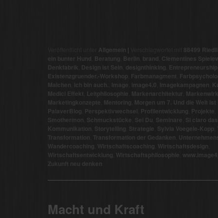
Veröffentlicht unter
Allgemein
|
Verschlagwortet mit
88499 Riedl
ein bunter Hund
,
Beratung
,
Berlin
,
brand
,
Clementines Spielew
Denkfabrik
,
Design ist Sein
,
designthinking
,
Entrepreneurship 
Existenzgruender.-Workshop
,
Farbmanagment
,
Farbpsycholo
Malchen
,
ich bin auch.
,
Image
,
image4.0
,
Imagekampagnen
,
Ku
Medici Effekt
,
Leitphilosophie
,
Markenarchitektur
,
Markenwirk
Marketingkonzepte
,
Mentoring
,
Morgen um 7. Und die Welt ist
PalaverBlog
,
Perspektivwechsel
,
Profilentwicklung
,
Projekte
,
Smothermon
,
Schmuckstücke
,
Sei Du
,
Seminare
,
Si claro das
Kommunikation
,
Storytelling
,
Strategie
,
Sylvia Voegele-Kopp
,
Transformation
,
Transformation der Gedanken
,
Unternehmens
Wandercoaching
,
Wirtschaftscoaching
,
Wirtschaftsdesign
,
Wirtschaftsentwicklung
,
Wirtschaftsphilosophie
,
www.image4p
Zukunft neu denken
Macht und Kraft