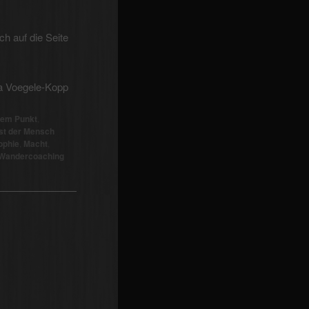
ch auf die Seite
ia Voegele-Kopp
dem Punkt
,
ist der Mensch
ophie
,
Macht
,
Wandercoaching