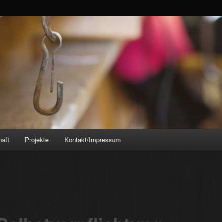
opp.de
Vögele-Kopp
haft
Projekte
Kontakt/Impressum
on