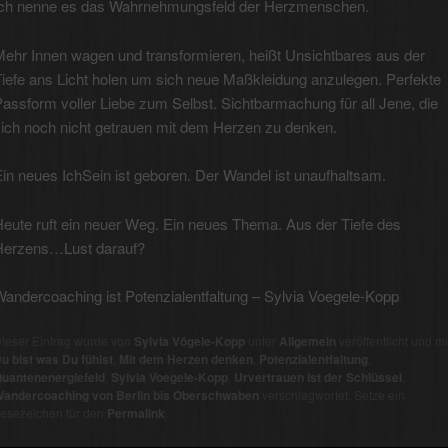
Ich nenne es das Wahrnehmungsfeld der Herzmenschen.
Mehr Innen wagen und transformieren, heißt Unsichtbares aus der
iefe ans Licht holen um sich neue Maßkleidung anzulegen. Perfekte
assform voller Liebe zum Selbst. Sichtbarmachung für all Jene, die
sich noch nicht getrauen mit dem Herzen zu denken.
in neues IchSein ist geboren. Der Wandel ist unaufhaltsam.
Heute ruft ein neuer Weg. Ein neues Thema. Aus der Tiefe des
Herzens…Lust darauf?
andercoaching ist Potenzialentfaltung – Sylvia Voegele-Kopp
ieser Eintrag wurde von
Sylvia Vögele-Kopp
unter
Allgemein
veröffentlicht und mi
u bist was Du fühlst
,
Mit dem Herzen denken
,
Potenzialentfaltung
,
uantenenergiefeld
,
Sylvia Voegele-Kopp
,
Urvertrauen ist der Schlüssel
,
andercoaching von Berlin bis Oberschwaben
verschlagwortet. Setze ein
esezeichen für den
Permalink
.