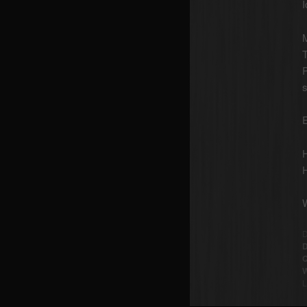
T
P
E
W
D
D
Q
W
L