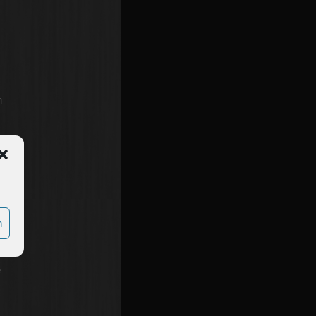
n
n
e