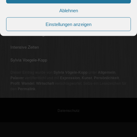
Irritation der Blicke
Ablehnen
Mut, alles an die Wand zu fahren
Einstellungen anzeigen
Ohne Farbe farbig
Intensive Zeiten
Sylvia Voegele-Kopp
Dieser Eintrag wurde von
Sylvia Vögele-Kopp
unter
Allgemein
,
Palaver
veröffentlicht und mit
Expression
,
Kunst
,
Persönlichkeit
,
Profil
,
Wandel
,
Wirtschaft
verschlagwortet. Setze ein Lesezeichen für
den
Permalink
.
Datenschutz