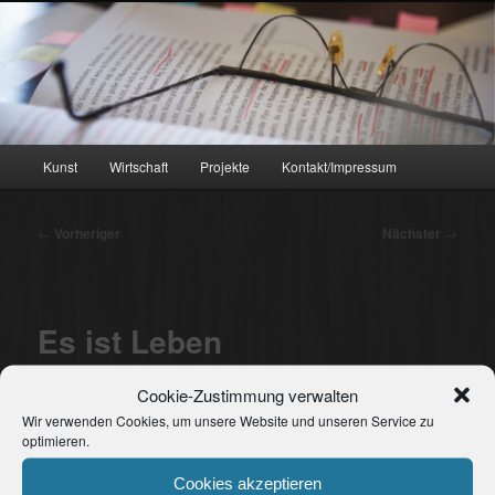
Zum
sylvia-voegele-kopp.de
primären
Inhalt
springen
Sylvia Vögele-Kopp
Hauptmenü
Kunst
Wirtschaft
Projekte
Kontakt/Impressum
Beitragsnavigation
←
Vorheriger
Nächster
→
Es ist Leben
Veröffentlicht am
24. Januar 2014
Cookie-Zustimmung verwalten
Wir verwenden Cookies, um unsere Website und unseren Service zu
Grenzgang
optimieren.
Metamorphose
Cookies akzeptieren